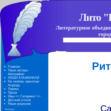
Лито 
Литературное объеди
горо
Рит
Главная
Наши авторы:
биографии
НАШИ АЛЬМАНАХИ
На любовь присягаю
Ашдоду
Лирика
Проза
Наш << Сатирикот >>
Детский уголок
Наши рецензии
Са
Анонсы: