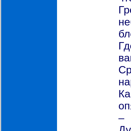
Гр
не
бл
Гд
ва
Ср
на
Ка
оп
–
Ду