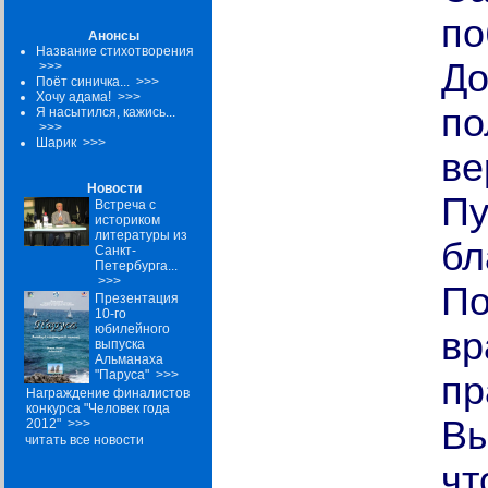
по
Анонсы
Название стихотворения
До
>>>
Поёт синичка...
>>>
Хочу адама!
>>>
по
Я насытился, кажись...
>>>
Шарик
>>>
ве
Новости
Пу
Встреча с
историком
литературы из
бл
Санкт-
Петербурга...
>>>
По
Презентация
10-го
юбилейного
вр
выпуска
Альманаха
"Паруса"
>>>
пр
Награждение финалистов
конкурса "Человек года
Вы
2012"
>>>
читать все новости
чт