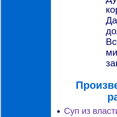
ко
Да
до
Вс
ми
за
Произве
р
Суп из власт