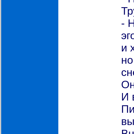
Тр
- 
эг
и 
но
сн
Он
И 
Пи
вы
Вн