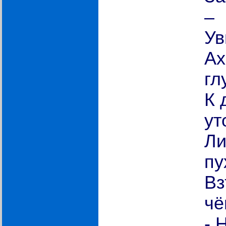
–
Ув
Ах
гл
К 
ут
Ли
пу
Вз
чё
- 