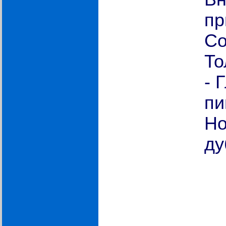
пр
Со
То
- 
пи
Но
ду