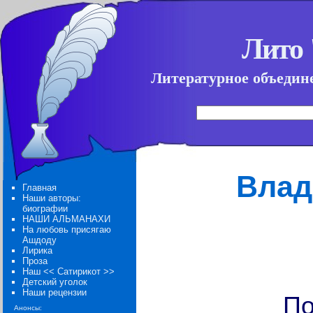
Лито
Литературное объедине
Влад
Главная
Наши авторы:
биографии
НАШИ АЛЬМАНАХИ
На любовь присягаю
Ашдоду
Лирика
Проза
Наш << Сатирикот >>
Детский уголок
Наши рецензии
По
Анонсы: