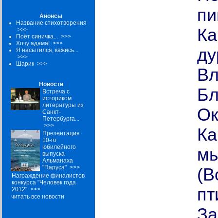
пи
Анонсы
Название стихотворения
Ка
>>>
Поёт синичка...
>>>
Хочу адама!
>>>
ду
Я насытился, кажись...
>>>
Шарик
>>>
Вл
Новости
Бл
Встреча с
историком
литературы из
Ок
Санкт-
Петербурга...
>>>
Ка
Презентация
10-го
юбилейного
м
выпуска
Альманаха
"Паруса"
>>>
(В
Награждение финалистов
конкурса "Человек года
пт
2012"
>>>
читать все новости
За