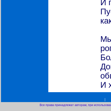
И 
Пу
ка
Мы
ро
Бо
До
об
И 
|
Все права принадлежат авторам, при использова