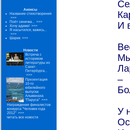
Се
Анонсы
Ка
Название стихотворения
>>>
Поёт синичка...
>>>
И 
Хочу адама!
>>>
Я насытился, кажись...
>>>
Шарик
>>>
Ве
Новости
Встреча с
Мы
историком
литературы из
Ла
Санкт-
Петербурга...
>>>
–
Презентация
10-го
Бо
юбилейного
выпуска
Альманаха
"Паруса"
>>>
Награждение финалистов
У 
конкурса "Человек года
2012"
>>>
читать все новости
Ос