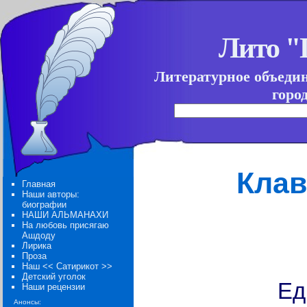
Лито 
Литературное объеди
горо
Клав
Главная
Наши авторы:
биографии
НАШИ АЛЬМАНАХИ
На любовь присягаю
*
Ашдоду
Лирика
Проза
Наш << Сатирикот >>
Детский уголок
Ед
Наши рецензии
Анонсы: