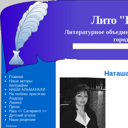
Лито 
Литературное объеди
горо
Наташ
Главная
Наши авторы:
биографии
НАШИ АЛЬМАНАХИ
На любовь присягаю
Ашдоду
Лирика
Проза
Наш << Сатирикот >>
Детский уголок
Наши рецензии
Анонсы: