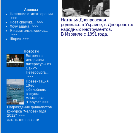
Анонсы
Название стихотворения
>>>
Наталья Днепровская
Поёт синичка...
>>>
родилась в Украине, в Днепропетр
Хочу адама!
>>>
народных инструментов.
Я насытился, кажись...
В Израиле с 1991 года.
>>>
Шарик
>>>
Новости
Встреча с
историком
литературы из
Санкт-
Петербурга...
>>>
Презентация
10-го
юбилейного
выпуска
Альманаха
"Паруса"
>>>
Награждение финалистов
конкурса "Человек года
2012"
>>>
читать все новости