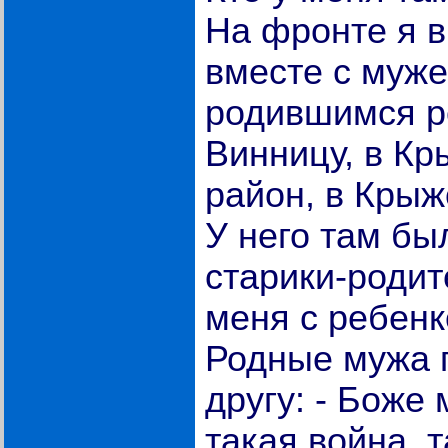
На фронте я 
вместе с муже
родившимся р
Винницу, в К
район, в Крыж
У него там бы
старики-родит
меня с ребенк
Родные мужа 
другу: - Боже 
такая война, т