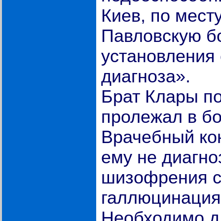
Киев, по мест
Павловскую б
установления 
диагноза».
Брат Клары п
пролежал в б
Врачебный ко
ему не диагно
шизофрения с
галлюцинация
Необходимо д