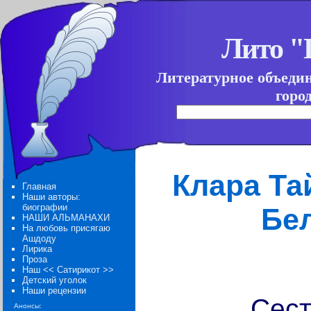
Лито 
Литературное объеди
горо
Клара Та
Главная
Наши авторы:
биографии
Бе
НАШИ АЛЬМАНАХИ
На любовь присягаю
Ашдоду
Лирика
Проза
Наш << Сатирикот >>
Детский уголок
Наши рецензии
Сест
Анонсы: