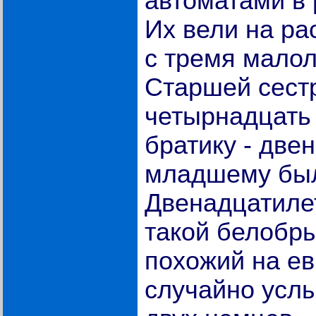
автоматами в
Их вели на ра
с тремя мало
Старшей сест
четырнадцать
братику - две
младшему был
Двенадцатиле
такой белобры
похожий на е
случайно усл