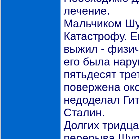
лечение.
Мальчиком Шу
Катастрофу. Е
выжил - физич
его была нар
пятьдесят тре
повержена око
недоделал Ги
Сталин.
Долгих тридца
перерыва Шур