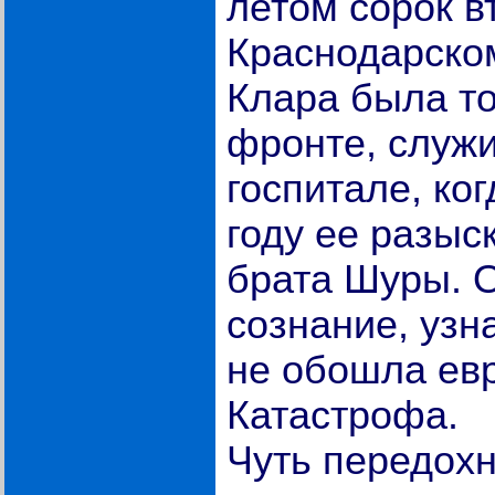
летом сорок в
Краснодарско
Клара была т
фронте, служ
госпитале, ког
году ее разыс
брата Шуры. 
сознание, узн
не обошла ев
Катастрофа.
Чуть передохн