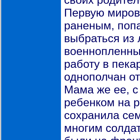
своих родител
Первую миров
раненым, попа
выбраться из 
военнопленны
работу в пека
однополчан от
Мама же ее, 
ребенком на р
сохранила сем
многим солдат