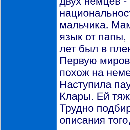
двух немцев -
национальност
мальчика. Ма
язык от папы,
лет был в пле
Первую миров
похож на неме
Наступила пау
Клары. Ей тяж
Трудно подбир
описания того