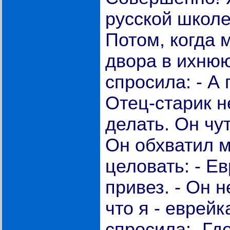
русской школ
Потом, когда 
двора в ихнюю
спросила: - А 
Отец-старик н
делать. Он чу
Он обхватил м
целовать: - Е
привез. - Он н
что я - еврейк
спросила: -Гд