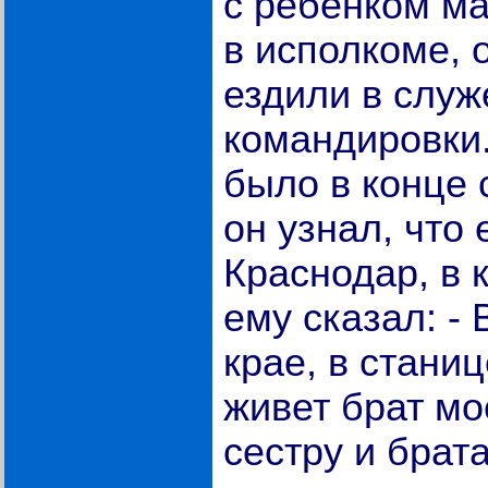
с ребенком м
в исполкоме, 
ездили в слу
командировки
было в конце с
он узнал, что 
Краснодар, в 
ему сказал: -
крае, в стани
живет брат мо
сестру и брат