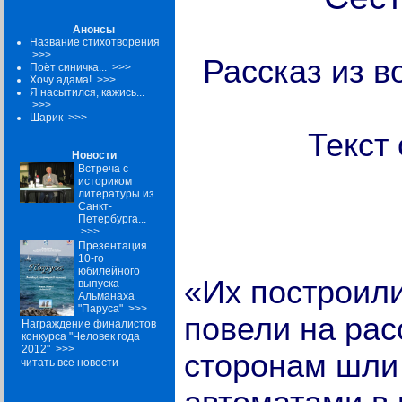
Анонсы
Название стихотворения
>>>
Рассказ из 
Поёт синичка...
>>>
Хочу адама!
>>>
Я насытился, кажись...
>>>
Шарик
>>>
Текст 
Новости
Встреча с
историком
литературы из
Санкт-
Петербурга...
>>>
Презентация
10-го
юбилейного
«Их построили
выпуска
Альманаха
"Паруса"
>>>
повели на рас
Награждение финалистов
конкурса "Человек года
2012"
>>>
сторонам шли
читать все новости