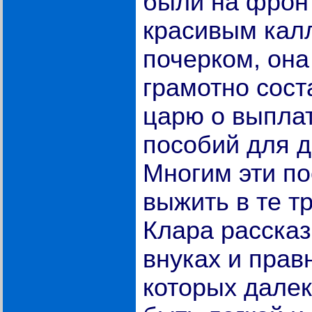
были на фрон
красивым кал
почерком, она
грамотно сос
царю о выпла
пособий для д
Многим эти п
выжить в те т
Клара рассказ
внуках и прав
которых далек