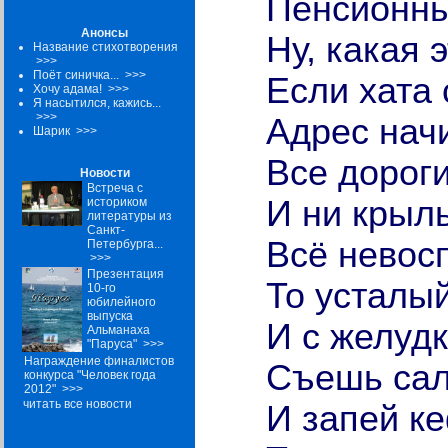
Пенсионны
Анонсы
Ну, какая 
Название стихотворения
>>>
Поёт синичка...
>>>
Если хата 
Хочу адама!
>>>
Я насытился, кажись...
>>>
Адрес начи
Шарик
>>>
Все дорог
Новости
Встреча с
И ни крыль
историком
литературы из
Санкт-
Всё невос
Петербурга...
>>>
Презентация
То усталый
10-го
юбилейного
выпуска
И с желуд
Альманаха
"Паруса"
>>>
Награждение финалистов
Съешь сал
конкурса "Человек года
2012"
>>>
читать все новости
И запей к