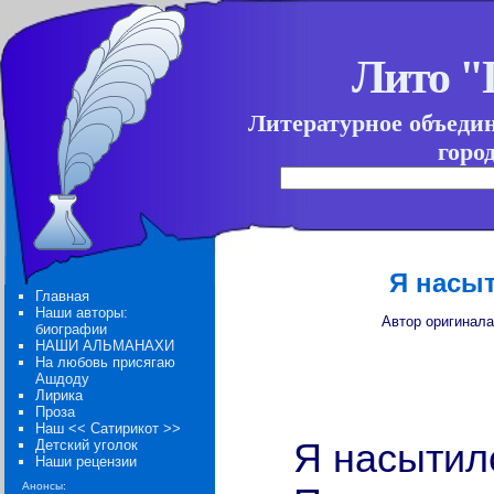
Лито 
Литературное объеди
горо
Я насыт
Главная
Наши авторы:
Автор оригинала
биографии
НАШИ АЛЬМАНАХИ
На любовь присягаю
Ашдоду
Лирика
Проза
Наш << Сатирикот >>
Детский уголок
Я насытилс
Наши рецензии
Анонсы: