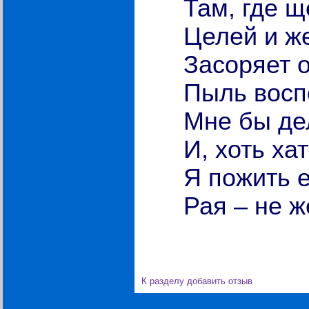
Там, где 
Целей и ж
Засоряет 
Пыль восп
Мне бы дел
И, хоть ха
Я пожить е
Рая – не 
К разделу
добавить отзыв