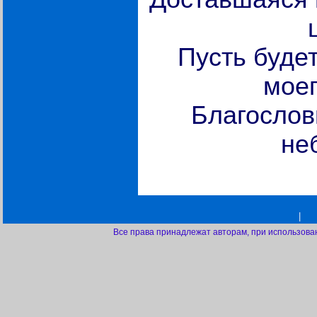
Пусть буде
моег
Благослов
не
|
Все права принадлежат авторам, при использова