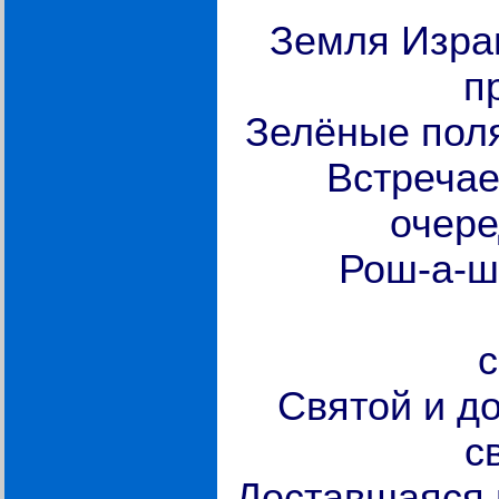
Земля Изра
п
Зелёные поля
Встречае
очере
Рош-а-ш
для на
с
Святой и до
с
Доставшаяся 