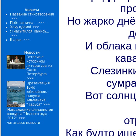
пр
Анонсы
Название стихотворения
Но жарко днё
>>>
Поёт синичка...
>>>
Хочу адама!
>>>
д
Я насытился, кажись...
>>>
Шарик
>>>
И облака 
Новости
кав
Встреча с
историком
литературы из
Слезинки
Санкт-
Петербурга...
>>>
сумра
Презентация
10-го
юбилейного
Вот солнц
выпуска
Альманаха
на нас
"Паруса"
>>>
Награждение финалистов
конкурса "Человек года
о
2012"
>>>
читать все новости
Как будто ище