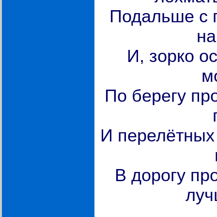
Подальше с г
на
И, зорко о
м
По берегу пр
И перелётных
В дорогу пр
луч