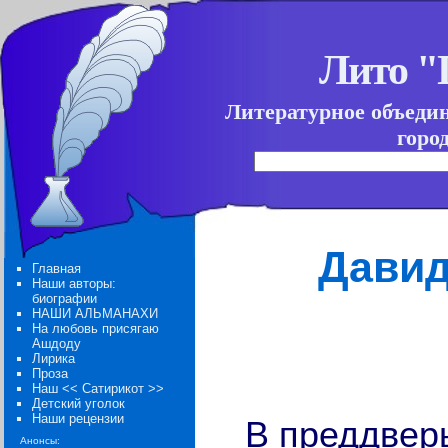
Лито 
Литературное объеди
горо
Давид
Главная
Наши авторы:
биографии
НАШИ АЛЬМАНАХИ
На любовь присягаю
Ашдоду
Лирика
Проза
Наш << Сатирикот >>
Детский уголок
Наши рецензии
В преддвер
Анонсы: