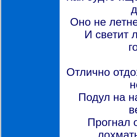
д
Оно не летне
И светит л
г
Отлично отдо
н
Подул на н
в
Прогнал о
лохмат