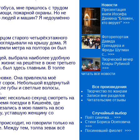
Новости
тобуса, мне пришлось с трудом
Презентация
мощи, пожарной охраны. Но не
книги Иосифа
ого людей и машин? Я недоумённо
Данкина "Блажен,
кто верует"
>>>
Фоторепортаж
орцом старого четырёхэтажного
Давида
 поглядывали на крышу дома. Я
Гренадера и
 земли метра на полтора он был
Фриды Шутман
с...
>>>
юдей, выбрала наиболее удобную
Творческий вечер
 жизни: на решётке в окне третьего
Клары Рубиной
, был здесь главным. В толпе
>>>
читать все новости
новке. Она привлекла моё
ет сорок. Небольшой вздёрнутый
Все произведения
кле губы и светлые волосы,
Творчество по жанрам
.
Записи вне разделов
ие: несколько секунд смотреть на
Читательские отзывы
ремя поездки в Кишенёв, где
езались в мою память на всю
ку, уставшую женщину со
Случайный выбор
Поёт синичка...
>>>
Стихи Бориса Осиповича
роисходит, но говорили только на
>>>
. Между тем, толпа зевак всё
Посиневший фиолет
>>>