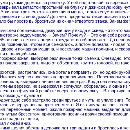
умя руками держась за решётку. У неё над головой на верёвках
закрывал цветастой простынёй её блузку и джинсовую юбку чут
ётки окна третьего этажа женщина могла, только спустившись с
рёвками и стеной дома? Для чего проделала такой опасный пут
ло бы просто выброситься из окна четвёртого этажа. Зачем же т
 мыслей полицейский, дежуривший у входа в сквер, - это что вам,
инство же недоумевало: – Зачем? Почему? – Это она себе рекла
сейчас они в летних лагерях: государство ей помогает. –Да ненор
ала позвонила, чтобы все съехались, а потом полезла, - подал г
 во дворе и пожарная машина, и несколько машин полиции, и ско
тся с полицейским.
рофессионал, выбирая различные точки съёмки. Очевидно, это
а начала закрывать лицо от объектива, крутить головой, пытая
хоткой, растрепались, она хотела поправить их, но одной руко
 Никаких мер по спасению не предпринималось. Переговоры заш
роверяла, выдержит ли оно её вес ещё раз. Когда она начала сп
еплены верёвки, не выдержал и согнулся, оборвалась и одна из 
зла по фигурной решётке вверх, к своему окну. - В квартире, на
ь помощь, - думала я.
руг одно сабо застряло среди прутьев и чуть не упало вниз. Т
ась и вернулась на прежнее место. Я взглянула на часы: солнц
упил переломный момент: ожила пожарная машина, выдвигая дли
тянутым брезентом; приготовили носилки врачи скорой помощи.
 её на дно люльки,
кая людей вниз.
м «има шели» вбежала девочка лет тринадцати и бросилась к жен