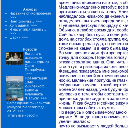
время пика движения на этом, в об
Медленно-медленно автобус всё же
Анонсы
протискиваться сквозь толпу. Бл
Название стихотворения
наблюдалось никакого движения, ни
>>>
огляделась, пытаясь определить, 
Поёт синичка...
>>>
Я увидела детскую площадку с ка
Хочу адама!
>>>
Я насытился, кажись...
Обычно, в любое время дня, особе
>>>
Сейчас сквер был пуст, и полице
Шарик
>>>
дома на столбах стояла группа л
тоже посмотрела туда, но ничего н
сложен из камня, и в него была в
Новости
Во мне прочно сидит фоторепортёр
Встреча с
точку для обзора. Подняла голову 
историком
литературы из
этажа стояла женщина. Она, чуть 
Санкт-
стоял гул, и разговора их слышно 
Петербурга...
Женщина показалась мне знакомой,
>>>
внимание с первой встречи своим 
Презентация
носик, маленькие припухшие глазк
10-го
собранные в пучок – такой портрет
юбилейного
Более 30 лет назад, уже будучи ф
выпуска
человека с тем, чтобы составить е
Альманаха
"Паруса"
>>>
пришлось долго сидеть в зале ож
жизнь. Я как будто и сейчас виж
Награждение финалистов
конкурса "Человек года
множеством набитых сумок…
2012"
>>>
Но вернусь к описываемому мною с
читать все новости
иврите. Я, не до конца понимая, 
увеличивалась:
ничто не вызывает у людей больше