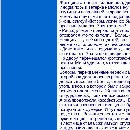
Женщина стояла в полный рост, дв
Иногда порыв ветерка наполовину 
очутиться на внешней стороне реш
между натянутыми в пять рядов ве
жизнь самоубийством, логичнее бы
простыням на решётку третьего?
- Расходитесь, - прервал ход моих
отозвался кто-то из толпы. Больш
женщина, - у неё много детей, но 
несколько голосов. – Так она снач
- Действительно, - подумала я, -
стоит на решётке и переговаривае
По двору перемещался фотограф-п
газеты. Меня удивило, что женщин
простынёй.
Волосы, перехваченные чёрной бар
второй она держалась за решётку.
дёргать висевшее бельё, словно п
угольников, на котором были закр
повисла вдоль стены. Женщина поле
оттуда, сверху, попытались оказат
А она продолжала карабкаться… Вд
сохраняя равновесие, женщина обул
погрузится в сумерки. И тут наст
под окно выбежали спасатели с на
руки женщины от решётки, уложили
и лестница стала сжиматься, опус
И вдруг мимо нас в сквер с крико