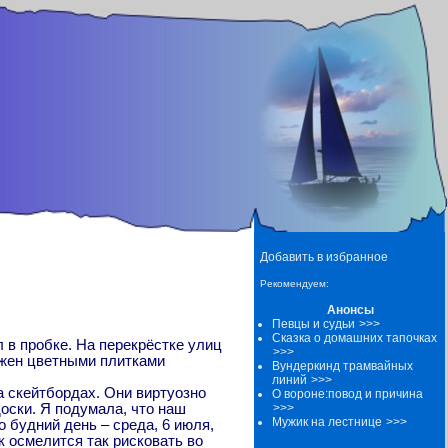
Добавить в избранное
Рекомендуем:
Анонсы
Певцы и судьи
>>>
Сказка о домашних тапочках
 в пробке. На перекрёстке улиц
>>>
ожен цветными плитками
Вундеркинд трамвайных
линий
>>>
а скейтбордах. Они виртуозно
О вороне:повод и причина
доски. Я подумала, что наш
>>>
Мужик на лестнице
>>>
о будний день – среда, 6 июля,
к осмелится так рисковать во