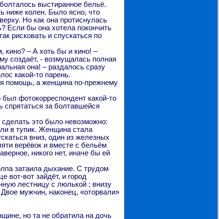
 болталось выстиранное бельё.
ь ниже колен. Было ясно, что
верху. Но как она протиснулась
ь? Если бы она хотела покончить
ак рисковать и спускаться по
 кино? – А хоть бы и кино! –
му создаёт, - возмущалась полная
мальная она! – раздалось сразу
олос какой-то парень.
рая помощь, а женщина по-прежнему
 был фотокорреспондент какой-то
сь спрятаться за болтавшейся
й сделать это было невозможно:
ли в тупик. Женщина стала
ускаться вниз, один из железных
пяти верёвок и вместе с бельём
верное, никого нет, иначе бы ей
олпа затаила дыхание. С трудом
е вот-вот зайдёт, и город
нную лестницу с люлькой ; внизу
 Двое мужчин, наконец, «оторвали»
щине, но та не обратила на дочь