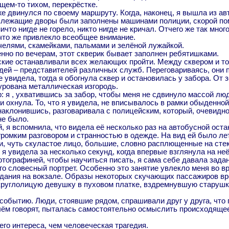
щем-то тихом, перекрёстке.
 двинулся по своему маршруту. Когда, наконец, я вышла из ав
излежащие дворы были заполнены машинами полиции, скорой по
что нигде не горело, никто нигде не кричал. Отчего же так мн
что же привлекло всеобщее внимание.
челями, скамейками, пальмами и зелёной лужайкой.
нно по вечерам, этот скверик бывает заполнен ребятишками.
йские останавливали всех желающих пройти. Между сквером и т
юдей – представителей различных служб. Переговариваясь, они
е увидела, тогда я обогнула сквер и остановилась у забора. От
мурована металлическая изгородь.
: я , ухватившись за забор, чтобы меня не сдвинуло массой л
и охнула. То, что я увидела, не вписывалось в рамки обыденной
наклонившись, разговаривала с полицейским, который, очевидно
не было.
 я вспомнила, что видела её несколько раз на автобусной оста
громким разговором и странностью в одежде. На вид ей было л
и, чуть скуластое лицо, большие, словно расплющенные на сте
 я увидела за несколько секунд, когда впервые взглянула на неё
отографиней, чтобы научиться писать, я сама себе давала задан
го словесный портрет. Особенно это занятие увлекло меня во в
идания на вокзале. Образы некоторых скучающих пассажиров вр
у круглолицую девушку в пуховом платке, вздремнувшую старуш
обытию. Люди, стоявшие рядом, спрашивали друг у друга, что п
о чём говорят, пыталась самостоятельно осмыслить происходящее
го интереса, чем человеческая трагедия.