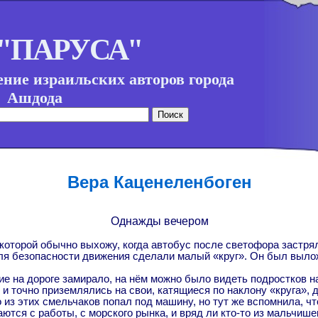
 "ПАРУСА"
ние израильских авторов города
Ашдода
Вера Каценеленбоген
Однажды вечером
 которой обычно выхожу, когда автобус после светофора застрял
ля безопасности движения сделали малый «круг». Он был выл
ние на дороге замирало, на нём можно было видеть подростков н
 и точно приземлялись на свои, катящиеся по наклону «круга», 
о из этих смельчаков попал под машину, но тут же вспомнила, чт
ются с работы, с морского рынка, и вряд ли кто-то из мальчише