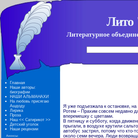
Лито
Литературное объедине
Главная
Наши авторы:
биографии
НАШИ АЛЬМАНАХИ
На любовь присягаю
Ашдоду
Я уже подъезжала к остановке, на
Лирика
Ротем – Прахим совсем недавно д
Проза
вперемешку с цветами.
Наш << Сатирикот >>
В пятницу и субботу, когда движе
Детский уголок
прыгали, в воздухе крутили сальто
Наши рецензии
автобус застрял, потому что кто-т
около семи вечера. Люди возвраща
Анонсы: